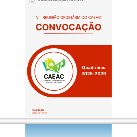
QUE AQUI
VIII REUNIÃO ORDINÁRIA DO CAEAC - QUADRIÊNIO 2025-202